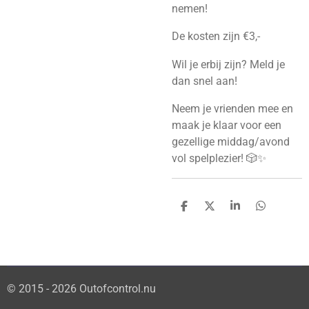
nemen!
De kosten zijn €3,-
Wil je erbij zijn? Meld je
dan snel aan!
Neem je vrienden mee en
maak je klaar voor een
gezellige middag/avond
vol spelplezier! 🎲✨
D
D
S
D
e
e
h
e
l
e
a
l
e
l
r
e
n
e
n
© 2015 - 2026 Outofcontrol.nu