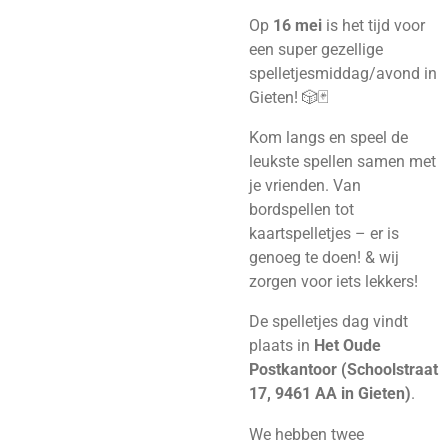
Op
16 mei
is het tijd voor
een super gezellige
spelletjesmiddag/avond in
Gieten! 🎲🃏
Kom langs en speel de
leukste spellen samen met
je vrienden. Van
bordspellen tot
kaartspelletjes – er is
genoeg te doen! & wij
zorgen voor iets lekkers!
De spelletjes dag vindt
plaats in
Het Oude
Postkantoor (Schoolstraat
17, 9461 AA in Gieten)
.
We hebben twee