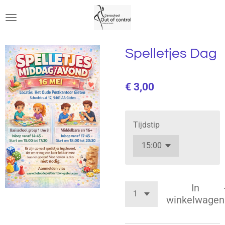
Ga
direct
naar
de
Spelletjes Dag
hoofdinhoud
€ 3,00
Tijdstip
In
winkelwagen