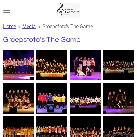
Ga
direct
naar
Home
»
Media
»
Groepsfoto's The Game
de
hoofdinhoud
Groepsfoto's The Game