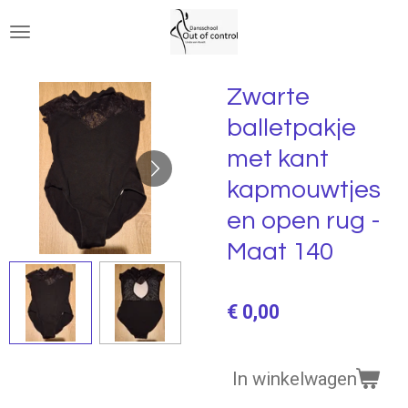
Ga
direct
naar
de
Zwarte
hoofdinhoud
balletpakje
met kant
kapmouwtjes
en open rug -
Maat 140
€ 0,00
In winkelwagen