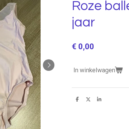
Roze ball
jaar
€ 0,00
In winkelwagen
D
D
S
e
e
h
l
e
a
e
l
r
n
e