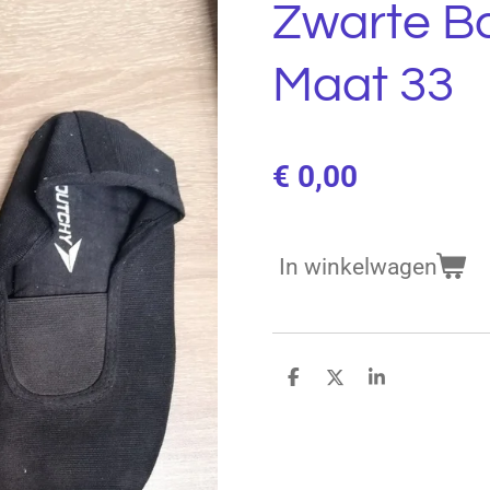
Zwarte Bal
Maat 33
€ 0,00
In winkelwagen
D
D
S
e
e
h
l
e
a
e
l
r
n
e